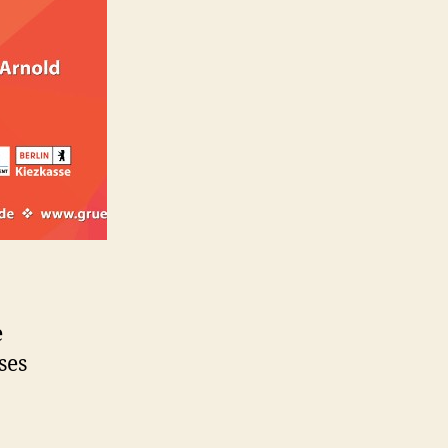
e
ses