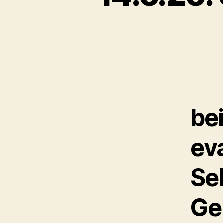
be
ev
Se
Ge