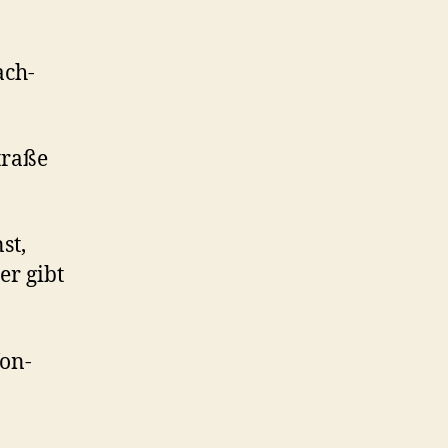
ach-
traße
st,
er gibt
fon-