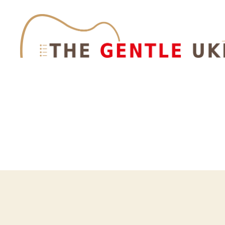
The
Gentle
Ukes