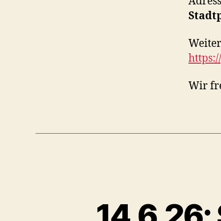
Adress
Stadtp
Weiter
https:
Wir fr
14.6.26